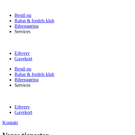
Skip
to
Bestil nu
content
Rabat & fordels klub
Bilrengøring
Services
Erhverv
Gavekort
Bestil nu
Rabat & fordels klub
Bilrengøring
Services
Erhverv
Gavekort
Kontakt