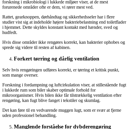
forskning i mikrobiologi i lukkede miljøer viser, at de mest
forurenede områder ofte er dem, vi rører mest ved.
Rattet, gearknoppen, dørhåndtag og sikkerhedsseler har i flere
studier vist sig at indeholde højere bakteriebelastning end toiletflader
i hjemmet. Dette skyldes konstant kontakt med hænder, sved og
hudfedt.
Hvis disse områder ikke rengøres korrekt, kan bakterier ophobes og
sprede sig videre til resten af kabinen.
Forkert tørring og dårlig ventilation
Selv hvis rengøringen udføres korrekt, er tørring et kritisk punkt,
som mange overser.
Forskning i fordampning og luftcirkulation viser, at stillestående fugt
i lukkede rum som biler skaber optimale forhold for
mikroorganismer. Hvis bilen ikke får tilstrækkelig ventilation efter
rengøring, kan fugt blive fanget i tekstiler og skumlag.
Det kan føre til en vedvarende muggen lugt, som er svær at fjerne
uden professionel behandling.
Manglende forståelse for dybderengøring