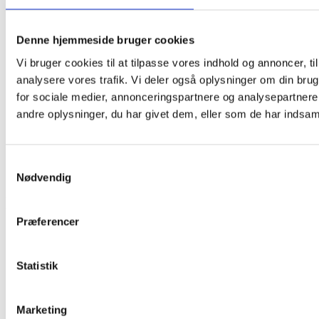
Om os
Kontakt os
Rabat & fordels klub
Denne hjemmeside bruger cookies
Erhverv
FAQ
Vi bruger cookies til at tilpasse vores indhold og annoncer, til 
Blog - tips og tricks
analysere vores trafik. Vi deler også oplysninger om din br
for sociale medier, annonceringspartnere og analysepartner
Services
andre oplysninger, du har givet dem, eller som de har indsamle
Bestil nu
Bilrengøring
Lastbilren
Samtykkevalg
Varevognvask
Nødvendig
Diverse
Præferencer
Privatpoltik
Cookiepolitik
Handelsbetingelser
Statistik
Marketing