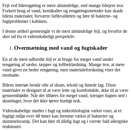
Fejl ved bilrengøring er mere almindelige, end mange bilejere tror.
Forkert brug af vand, kemikalier og rengøringsmetoder kan skade
bilens materialer, forværre luftkvaliteten og føre til bakterie- og
fugtproblemer i kabinen.
I denne artikel gennemgår vi de mest almindelige fejl, og hvorfor de
sker ud fra et videnskabeligt perspektiv.
Overmætning med vand og fugtskader
En af de mest udbredte fejl er at bruge for meget vand under
rengøring af sæder, tæpper og loftbeklædning. Mange tror, at mere
vand giver en bedre rengøring, men materialeforskning viser det
modsatte.
Bilens interiør består ofte af skum, tekstil og limede lag. Disse
materialer er designet til at være lette og komfortable, ikke til at være
gennemblødte. Når der tilføres for meget vand, trænger fugten ned i
skumlaget, hvor det ikke tørrer hurtigt nok.
Videnskabelige studier i fugt og mikrobiologisk vækst viser, at et
fugtigt miljø over 48 timer kan fremme vækst af bakterier og
skimmelsvamp. Det kan føre til dårlig lugt og i værste fald allergiske
reaktioner.