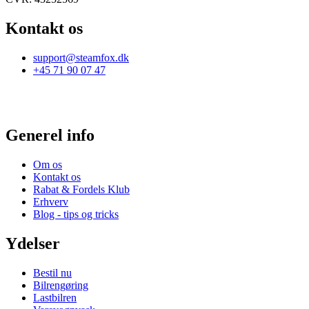
Kontakt os
support@steamfox.dk
+45 71 90 07 47
Generel info
Om os
Kontakt os
Rabat & Fordels Klub
Erhverv
Blog - tips og tricks
Ydelser
Bestil nu
Bilrengøring
Lastbilren