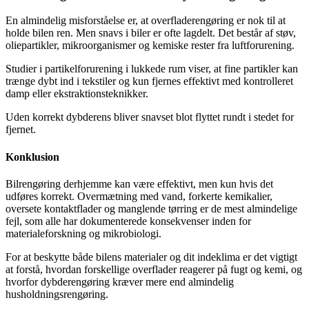
En almindelig misforståelse er, at overfladerengøring er nok til at
holde bilen ren. Men snavs i biler er ofte lagdelt. Det består af støv,
oliepartikler, mikroorganismer og kemiske rester fra luftforurening.
Studier i partikelforurening i lukkede rum viser, at fine partikler kan
trænge dybt ind i tekstiler og kun fjernes effektivt med kontrolleret
damp eller ekstraktionsteknikker.
Uden korrekt dybderens bliver snavset blot flyttet rundt i stedet for
fjernet.
Konklusion
Bilrengøring derhjemme kan være effektivt, men kun hvis det
udføres korrekt. Overmætning med vand, forkerte kemikalier,
oversete kontaktflader og manglende tørring er de mest almindelige
fejl, som alle har dokumenterede konsekvenser inden for
materialeforskning og mikrobiologi.
For at beskytte både bilens materialer og dit indeklima er det vigtigt
at forstå, hvordan forskellige overflader reagerer på fugt og kemi, og
hvorfor dybderengøring kræver mere end almindelig
husholdningsrengøring.