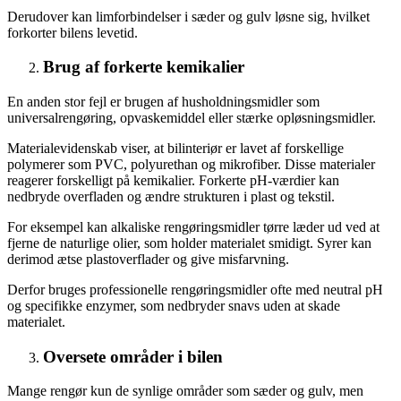
Derudover kan limforbindelser i sæder og gulv løsne sig, hvilket
forkorter bilens levetid.
Brug af forkerte kemikalier
En anden stor fejl er brugen af husholdningsmidler som
universalrengøring, opvaskemiddel eller stærke opløsningsmidler.
Materialevidenskab viser, at bilinteriør er lavet af forskellige
polymerer som PVC, polyurethan og mikrofiber. Disse materialer
reagerer forskelligt på kemikalier. Forkerte pH-værdier kan
nedbryde overfladen og ændre strukturen i plast og tekstil.
For eksempel kan alkaliske rengøringsmidler tørre læder ud ved at
fjerne de naturlige olier, som holder materialet smidigt. Syrer kan
derimod ætse plastoverflader og give misfarvning.
Derfor bruges professionelle rengøringsmidler ofte med neutral pH
og specifikke enzymer, som nedbryder snavs uden at skade
materialet.
Oversete områder i bilen
Mange rengør kun de synlige områder som sæder og gulv, men