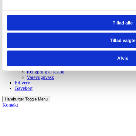
Tillad alle
Tillad valgte
Bestil nu
Rabat & fordels klub
Bilrengøring
Afvis
Services
Bilrengøring
Rengøring af lastbil
Varevognvask
Erhverv
Gavekort
Hamburger Toggle Menu
Kontakt