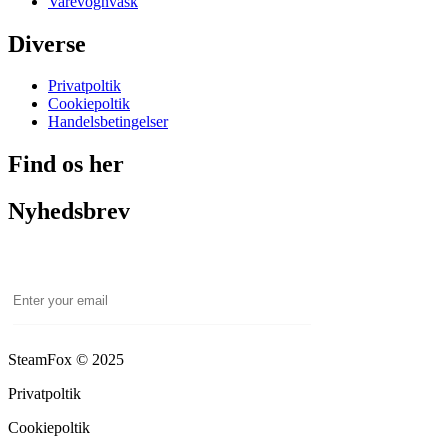
Varevognvask
Diverse
Privatpoltik
Cookiepoltik
Handelsbetingelser
Find os her
Nyhedsbrev
Email
SteamFox © 2025
Privatpoltik
Cookiepoltik