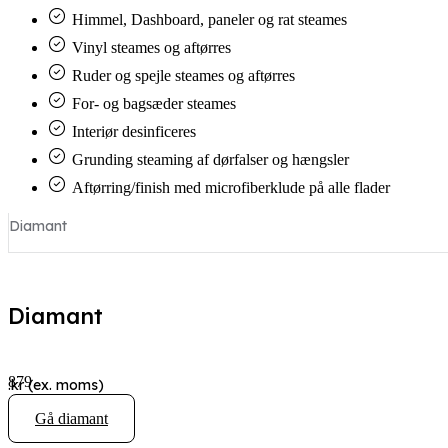
Himmel, Dashboard, paneler og rat steames
Vinyl steames og aftørres
Ruder og spejle steames og aftørres
For- og bagsæder steames
Interiør desinficeres
Grunding steaming af dørfalser og hængsler
Aftørring/finish med microfiberklude på alle flader
Diamant
Diamant
879
.kr (ex. moms)
Gå diamant