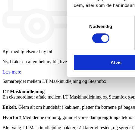
dem, eller som de har indsaml
Samtykkevalg
Nødvendig
Kør med følelsen af ny bil
Nyd følelsen af en helt ny bil, hver gang du kører.
Afvis
Læs mere
Samarbejdet mellem LT Maskinudlejning og Steamfox
LT Maskinudlejning
En ekstraordinær aftale mellem LT Maskinudlejning og Steamfox gør, at
Enkelt.
Glem alt om hundehår i kabinen, pletter fra børnene på bagsæ
Hvorfor?
Med denne ordning, grundet vores damprengørings-teknologi,
Blot vælg LT Maskinudlejning pakker, så klarer vi resten, og sørger for