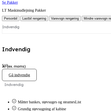
Se Pakker
LT Maskinudlejning Pakker
Personbil
Lastbil rengøring
Varevogn rengøring
Mindre varevogn r
Indvendig
Indvendig
519
.kr (ex. moms)
Gå indvendig
Indvendig
Måtter bankes, støvsuges og steamesList
Grundig støvsugning af kabine