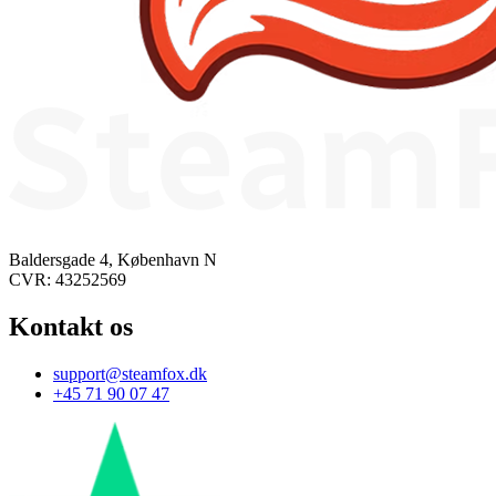
Baldersgade 4, København N
CVR: 43252569
Kontakt os
support@steamfox.dk
+45 71 90 07 47