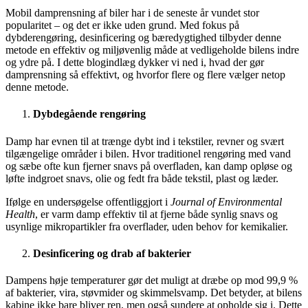
Mobil damprensning af biler har i de seneste år vundet stor
popularitet – og det er ikke uden grund. Med fokus på
dybderengøring, desinficering og bæredygtighed tilbyder denne
metode en effektiv og miljøvenlig måde at vedligeholde bilens indre
og ydre på. I dette blogindlæg dykker vi ned i, hvad der gør
damprensning så effektivt, og hvorfor flere og flere vælger netop
denne metode.
Dybdegående rengøring
Damp har evnen til at trænge dybt ind i tekstiler, revner og svært
tilgængelige områder i bilen. Hvor traditionel rengøring med vand
og sæbe ofte kun fjerner snavs på overfladen, kan damp opløse og
løfte indgroet snavs, olie og fedt fra både tekstil, plast og læder.
Ifølge en undersøgelse offentliggjort i
Journal of Environmental
Health
, er varm damp effektiv til at fjerne både synlig snavs og
usynlige mikropartikler fra overflader, uden behov for kemikalier.
Desinficering og drab af bakterier
Dampens høje temperaturer gør det muligt at dræbe op mod 99,9 %
af bakterier, vira, støvmider og skimmelsvamp. Det betyder, at bilens
kabine ikke bare bliver ren, men også sundere at opholde sig i. Dette