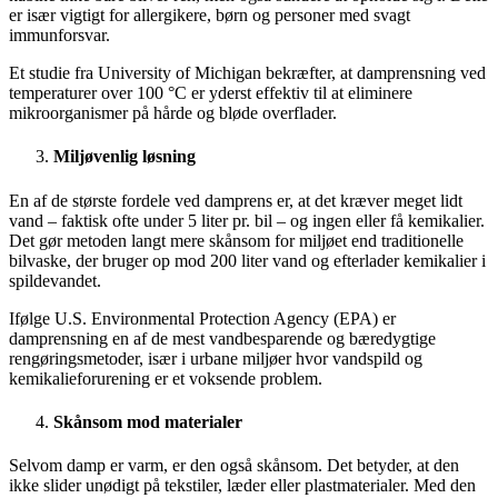
er især vigtigt for allergikere, børn og personer med svagt
immunforsvar.
Et studie fra University of Michigan bekræfter, at damprensning ved
temperaturer over 100 °C er yderst effektiv til at eliminere
mikroorganismer på hårde og bløde overflader.
Miljøvenlig løsning
En af de største fordele ved damprens er, at det kræver meget lidt
vand – faktisk ofte under 5 liter pr. bil – og ingen eller få kemikalier.
Det gør metoden langt mere skånsom for miljøet end traditionelle
bilvaske, der bruger op mod 200 liter vand og efterlader kemikalier i
spildevandet.
Ifølge U.S. Environmental Protection Agency (EPA) er
damprensning en af de mest vandbesparende og bæredygtige
rengøringsmetoder, især i urbane miljøer hvor vandspild og
kemikalieforurening er et voksende problem.
Skånsom mod materialer
Selvom damp er varm, er den også skånsom. Det betyder, at den
ikke slider unødigt på tekstiler, læder eller plastmaterialer. Med den