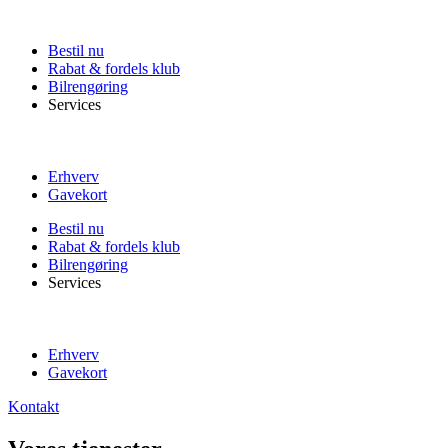
Skip
to
Bestil nu
content
Rabat & fordels klub
Bilrengøring
Services
Erhverv
Gavekort
Bestil nu
Rabat & fordels klub
Bilrengøring
Services
Erhverv
Gavekort
Kontakt