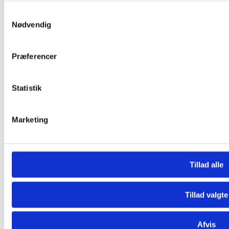
Services
Samtykkevalg
Nødvendig
Bestil nu
Bilrengøring
Lastbilren
Præferencer
Varevognvask
Diverse
Statistik
Privatpoltik
Cookiepolitik
Marketing
Handelsbetingelser
Tillad alle
Tillad valgte
Afvis