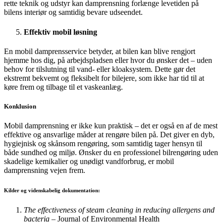
rette teknik og udstyr kan damprensning forlænge levetiden på
bilens interiør og samtidig bevare udseendet.
Effektiv mobil løsning
En mobil damprensservice betyder, at bilen kan blive rengjort
hjemme hos dig, på arbejdspladsen eller hvor du ønsker det – uden
behov for tilslutning til vand- eller kloaksystem. Dette gør det
ekstremt bekvemt og fleksibelt for bilejere, som ikke har tid til at
køre frem og tilbage til et vaskeanlæg.
Konklusion
Mobil damprensning er ikke kun praktisk – det er også en af de mest
effektive og ansvarlige måder at rengøre bilen på. Det giver en dyb,
hygiejnisk og skånsom rengøring, som samtidig tager hensyn til
både sundhed og miljø. Ønsker du en professionel bilrengøring uden
skadelige kemikalier og unødigt vandforbrug, er mobil
damprensning vejen frem.
Kilder og videnskabelig dokumentation:
The effectiveness of steam cleaning in reducing allergens and
bacteria
– Journal of Environmental Health