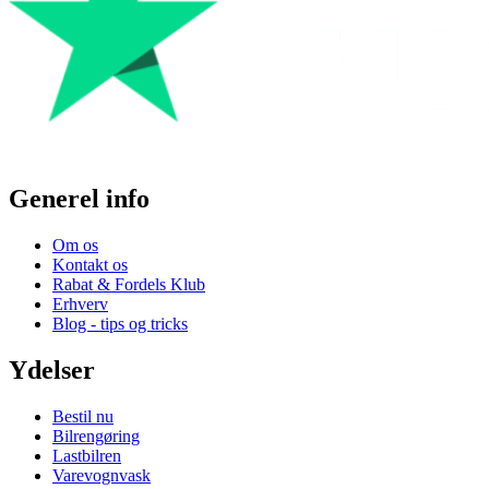
Generel info
Om os
Kontakt os
Rabat & Fordels Klub
Erhverv
Blog - tips og tricks
Ydelser
Bestil nu
Bilrengøring
Lastbilren
Varevognvask