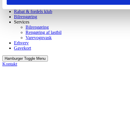
Bestil nu
Rabat & fordels klub
Bilrengøring
Services
Bilrengøring
Rengøring af lastbil
Varevognvask
Erhverv
Gavekort
Hamburger Toggle Menu
Kontakt